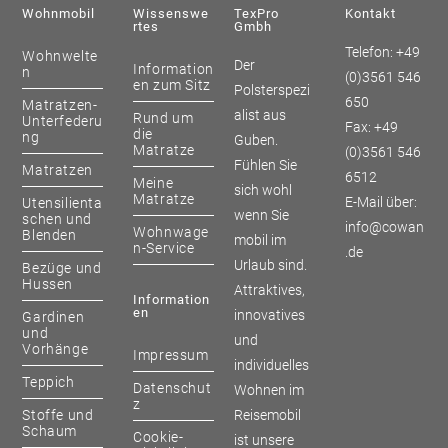
Wohnmobil
Wissenswe
TexPro
Kontakt
Rtes
Gmbh
Telefon: +49
Wohnwelte
Der
Information
n
(0)3561 546
en zum Sitz
Polsterspezi
650
Matratzen-
alist aus
Rund um
Unterfederu
Fax: +49
die
ng
Guben.
Matratze
(0)3561 546
Fühlen Sie
Matratzen
6512
Meine
sich wohl
Matratze
E-Mail über:
Utensilienta
wenn Sie
schen und
info@cowan
Wohnwage
Blenden
mobil im
n-Service
.de
Urlaub sind.
Bezüge und
Hussen
Attraktives,
Information
En
innovatives
Gardinen
und
und
Vorhänge
Impressum
individuelles
Teppich
Datenschut
Wohnen im
z
Stoffe und
Reisemobil
Schaum
Cookie-
ist unsere