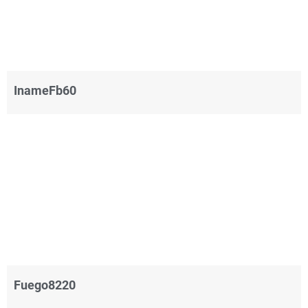
InameFb60
Fuego8220