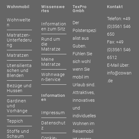
Wohnmobil
Wissenswe
TexPro
Kontakt
Rtes
Gmbh
Telefon: +49
Wohnwelte
Der
Information
n
(0)3561 546
en zum Sitz
Polsterspezi
650
Matratzen-
alist aus
Rund um
Unterfederu
Fax: +49
die
ng
Guben.
Matratze
(0)3561 546
Fühlen Sie
Matratzen
6512
Meine
sich wohl
Matratze
E-Mail über:
Utensilienta
wenn Sie
schen und
info@cowan
Wohnwage
Blenden
mobil im
n-Service
.de
Urlaub sind.
Bezüge und
Hussen
Attraktives,
Information
En
innovatives
Gardinen
und
und
Vorhänge
Impressum
individuelles
Teppich
Datenschut
Wohnen im
z
Stoffe und
Reisemobil
Schaum
Cookie-